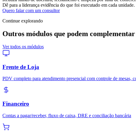
Dê para a liderança evidência do que foi executado em cada unidade.
Quero falar com um consultor
Continue explorando
Outros módulos que podem complementar 
Ver todos os módulos
Frente de Loja
PDV completo para atendimento presencial com controle de mesas, co
Financeiro
Contas a pagar/receber, fluxo de caixa, DRE e conciliação bancária