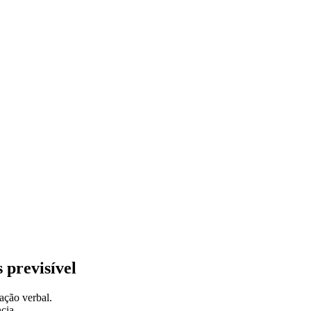
 previsível
ação verbal.
cia.